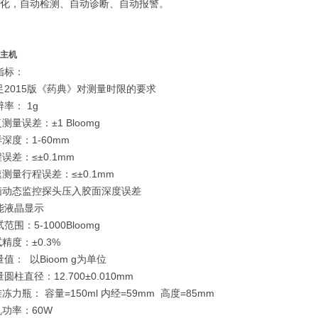
，自动检测、自动诊断、自动报警。
主机
：
足2015版《药典》对测量时限的要求
辨率： 1g
测量误差：±1 Bloomg
样深度：1-60mm
程误差：≤±0.1mm
测量行程误差：≤±0.1mm
脑动态监控探头压入胶面深度误差
能液晶显示
范围：5-1000Bloomg
试精度：±0.3%
值： 以Bioom g为单位
圆柱直径：12.700±0.010mm
冻力瓶： 容量=150ml 内经=59mm 高度=85mm
率：60W