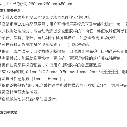
寸：长*宽*高 260mm*260mm*450mm
机主要特点：
足专业人员繁多和复杂的测量要求的智能化专业机型。
高清晰度LCD液晶显示屏，用户可根据屏幕提示享受智能化操作，每
的数据处理能力，能自动为您提交被测胶样的平均值、终值或峰值等参数
单步、保持、循环、自动4种采样测量模式，让您操作更加得心应手。
户可自行检定仪器本身的测量精确度。（用标准砝码）
修正非线性误差，自动故障诊断报警，自动超量程保护，自动误差校正提示
测量模式，能帮助您更快捷、更准确、更逼近实际的获得凝冻强度值。
提供任意采样深度预置，方便用户提取胶样的各层面数据。
5种采样速度; 0.1mm/s 0.2mm/s 0.5mm/s 1mm/s 2mm/s
深度可任意预置（1mm----60mm）。
提供2种采样结果，配合采样速度和采样模式的不同测试组合，为用户提交
级高精度压力传感器。
密机械传动并配置4级防震设计。
冻力测试仪