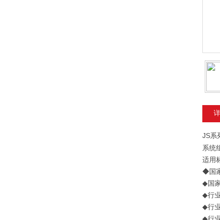
JS系
系统组
适用标准
◆国
◆国
◆行业
◆行业
◆行业