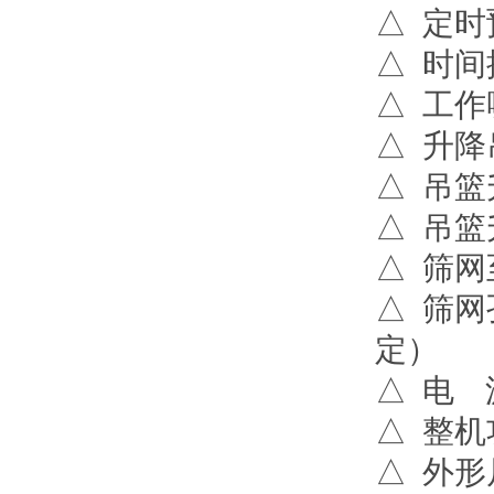
△ 定时预
△ 时间控
△ 工作噪声
△ 升降吊
△ 吊篮升
△ 吊篮
△ 筛网至
△ 筛网
定）
△ 电 源
△ 整机功
△ 外形尺