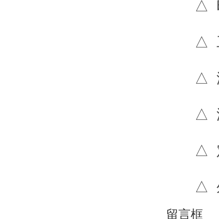
△ 时间控
△ 工作
△ 温度预
△ 温度
△ 定时预
△ 外形尺
留言框