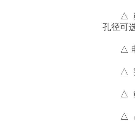
△ 筛网
孔径可选
△ 电 
△ 整机功
△ 筛网
△ 吊篮