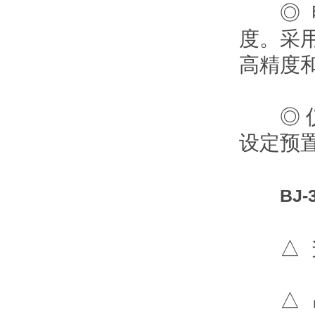
◎ 电
度
高精度和
◎ 仪器
设定预置温
BJ
△ 升降
△ 吊篮