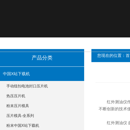
您现在的位置：
首
产品分类
中国X站下载机
手动纽扣电池封口压片机
热压压片机
红外测油仪作为一
粉末压片模具
不断创新的技术使
压片模具-全系列
红外测油仪 的优点
粉末中国X站下载机