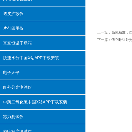
透皮扩散仪
片剂四用仪
上一篇：
高效精准
下一篇：
傅立叶红外光谱
真空恒温干燥箱
快速水分中国X站APP下载安装
电子天平
红外分光测油仪
中药二氧化硫中国X站APP下载安装
冻力测试仪
勃氏粘度测试仪