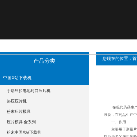
您现在的位置：
首
产品分类
中国X站下载机
手动纽扣电池封口压片机
热压压片机
在现代药品生产过程中
粉末压片模具
设备，在药品生
压片模具-全系列
一、作用
主要用于测量片剂的
粉末中国X站下载机
以及患者的服用体验