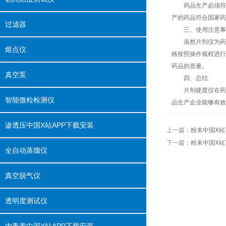
药品生产必须符合严
产的药品符合国家药品
过滤器
三、使用注意
虽然片剂仪为药品生产带
熔点仪
格按照操作规程进行检测
药品的质量。
真空泵
四、总结
片剂硬度仪在药品生
智能微粒检测仪
品生产企业能够有效保障
渗透压中国X站APP下载安装
上一篇：
粉末中国X站下
下一篇：
粉末中国X站下
全自动蒸馏仪
真空脱气仪
透明度测试仪