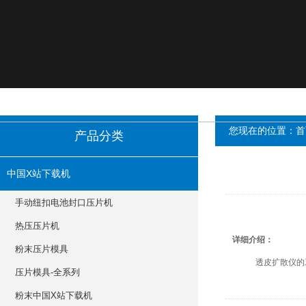
您现在的位置：
首
产品分类
中国X站下载机
手动纽扣电池封口压片机
热压压片机
详细介绍：
粉末压片模具
透皮扩散仪的工作
压片模具-全系列
粉末中国X站下载机