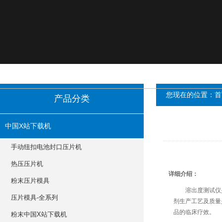
您现在的位置：
首
产品分类
中国X站下载机
手动纽扣电池封口压片机
热压压片机
详细介绍：
粉末压片模具
溶出度测试仪是测
压片模具-全系列
剂生产工艺及质量是
品的临床疗效。
粉末中国X站下载机