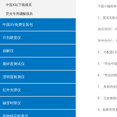
中国X站下载模具
下面小编简单介绍一下
荧光专用硼酸模具
1、直流无刷水泵
中国XV免费安装包
2、PTC
片剂硬度仪
3、 RC
崩解仪
4、 可配置LA
脆碎度测试仪
5、 *符合中
6、 *符合
澄明度检测仪
7、 具有同步投
红外光谱仪
8、 冗余接线
融变时限仪
9、权限管理
药物稳定检查仪