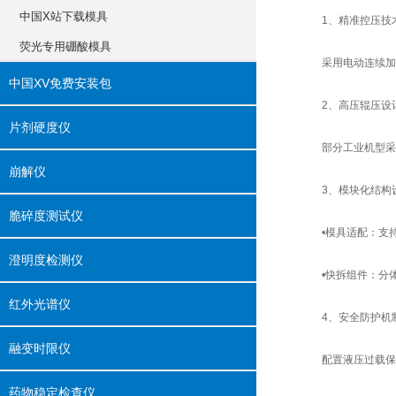
中国X站下载模具
‌1、精准控压技术
荧光专用硼酸模具
采用电动连续加压与补压
中国XV免费安装包
‌2、高压辊压设计
片剂硬度仪
部分工业机型采用双辊同
崩解仪
‌3、模块化结构
脆碎度测试仪
‌•模具适配‌：支
澄明度检测仪
‌•快拆组件‌：分体
红外光谱仪
‌4、安全防护机制
融变时限仪
配置液压过载保护
药物稳定检查仪