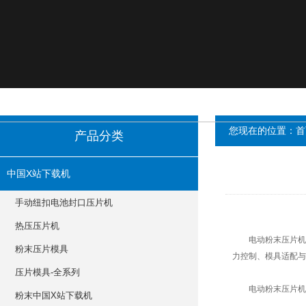
您现在的位置：
首
产品分类
中国X站下载机
手动纽扣电池封口压片机
热压压片机
电动粉末压片机是实验室
粉末压片模具
力控制、模具适
压片模具-全系列
电动粉末压片机核心
粉末中国X站下载机