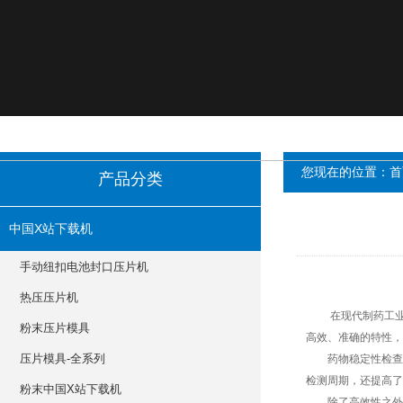
您现在的位置：
首
产品分类
中国X站下载机
手动纽扣电池封口压片机
热压压片机
在现代制药工业中
粉末压片模具
高效、准确的特性
压片模具-全系列
药物稳定性检查仪通
检测周期，还提高了
粉末中国X站下载机
除了高效性之外