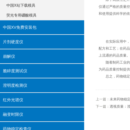
中国X站下载模具
仪通过严格的质量控制
和使用提供科学的依据
荧光专用硼酸模具
中国XV免费安装包
片剂硬度仪
在实际应用中，药
配方和工艺；在药品
上流通的药品质量。
崩解仪
随着制药工业的不断发
为药品质量控制提供支持
脆碎度测试仪
总之，药物稳定性
澄明度检测仪
上一篇：
未来药物稳定
红外光谱仪
下一篇：
透视质量
融变时限仪
药物稳定检查仪