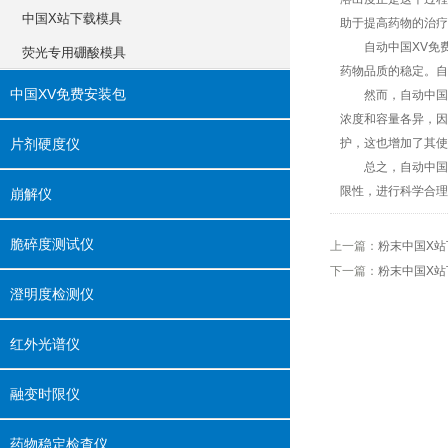
中国X站下载模具
助于提高药物的治疗效
自动中国XV免费安装
荧光专用硼酸模具
药物品质的稳定
中国XV免费安装包
然而，自动中国
浓度和容量各异
片剂硬度仪
护，这也增加了其使用
总之，自动中国X
限性，进行科学合理的
崩解仪
脆碎度测试仪
上一篇：
粉末中国X站
下一篇：
粉末中国X站
澄明度检测仪
红外光谱仪
融变时限仪
药物稳定检查仪