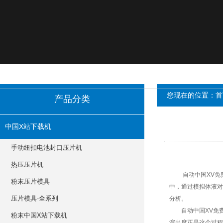
您现在的位置：
首
产品分类
中国X站下载机
手动纽扣电池封口压片机
热压压片机
自动中国XV免费安
粉末压片模具
中，通过模拟体
压片模具-全系列
分析。
自动中国XV免费安装
粉末中国X站下载机
溶出度正是这个过程的