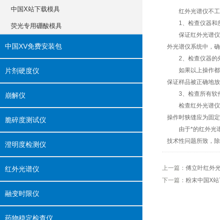
中国X站下载模具
红外光谱仪不工作怎么
1、检查仪器和
荧光专用硼酸模具
保证红外光谱仪电源（
中国XV免费安装包
外光谱仪系统中，
2、检查仪器的外
片剂硬度仪
如果以上操作都已经检查
保证样品被正确地放置
3、检查所
崩解仪
检查红外光谱仪成像区
操作时狭缝应为固定的
脆碎度测试仪
由于*的红外光谱仪
技术性问题所致，
澄明度检测仪
上一篇：
傅立叶红外
红外光谱仪
下一篇：
粉末中国X站
融变时限仪
药物稳定检查仪