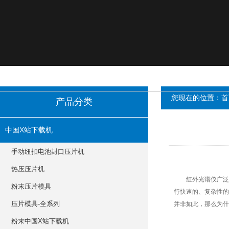
您现在的位置：
首
产品分类
中国X站下载机
手动纽扣电池封口压片机
热压压片机
红外光谱仪广泛用于医药
粉末压片模具
行快速的、复杂
压片模具-全系列
并非如此，那么为
粉末中国X站下载机